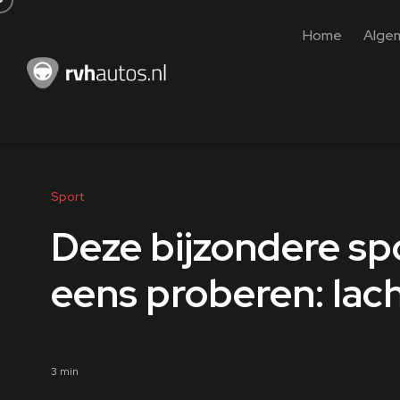
Home
Alge
Sport
Deze bijzondere sp
eens proberen: lac
3 min