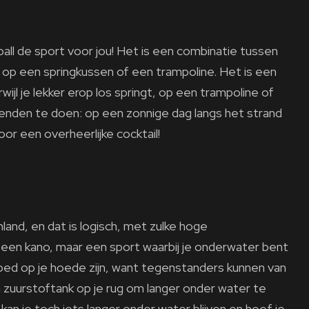
all de sport voor jou! Het is een combinatie tussen
t op een springkussen of een trampoline. Het is een
jl je lekker erop los springt, op een trampoline of
rienden te doen: op een zonnige dag langs het strand
oor een overheerlijke cocktail!
enland, en dat is logisch, met zulke hoge
 een kano, maar een sport waarbij je onderwater bent
goed op je hoede zijn, want tegenstanders kunnen van
 zuurstoftank op je rug om langer onder water te
kan je toch iets langer onder water blijven en hoef je